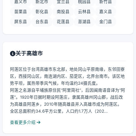
嘉义市
新北市
宜兰县
桃园县
新竹县
苗栗县
彰化县
南投县
云林县
嘉义县
屏东县
台东县
花莲县
澎湖县
金门县
关于高雄市
阿莲区位于台湾高雄市东北部，地处冈山平原南缘，东邻田寮
区，西接冈山区，南连湖内区、茄萣区，北界台南市。该区地
势平坦，属热带季风气候，年均温约24摄氏度。
阿莲之名源自平埔族原住民“阿里简社”，后因闽南语音译为“阿
莲”。1920年日据时期设阿莲庄，隶属高雄州冈山郡，战后改
为高雄县阿莲乡，2010年随高雄县并入高雄市成为阿莲区。
全区总面积约34.6平方公里，人口约1.7万人（202...
查看更多介绍