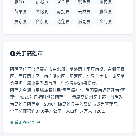
嘉义市
新北市
宜兰县
桃园县
新竹县
苗栗县
彰化县
南投县
云林县
嘉义县
屏东县
台东县
花莲县
澎湖县
金门县
关于高雄市
阿莲区位于台湾高雄市东北部，地处冈山平原南缘，东邻田寮
区，西接冈山区，南连湖内区、茄萣区，北界台南市。该区地
势平坦，属热带季风气候，年均温约24摄氏度。
阿莲之名源自平埔族原住民“阿里简社”，后因闽南语音译为“阿
莲”。1920年日据时期设阿莲庄，隶属高雄州冈山郡，战后改
为高雄县阿莲乡，2010年随高雄县并入高雄市成为阿莲区。
全区总面积约34.6平方公里，人口约1.7万人（202...
查看更多介绍