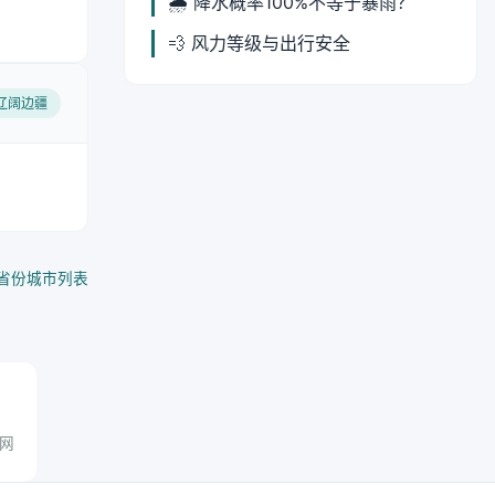
🌧️ 降水概率100%不等于暴雨？
💨 风力等级与出行安全
 辽阔边疆
省份城市列表
气网