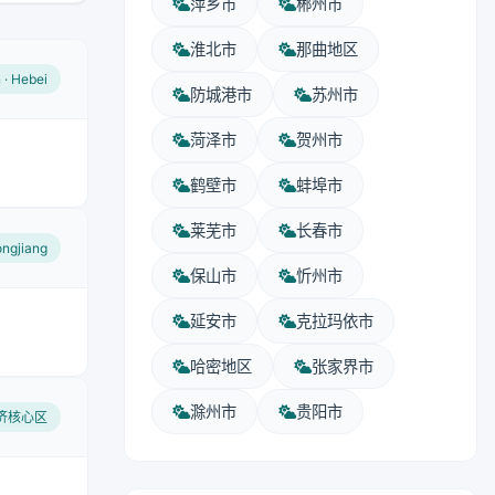
萍乡市
郴州市
淮北市
那曲地区
n · Hebei
防城港市
苏州市
菏泽市
贺州市
鹤壁市
蚌埠市
莱芜市
长春市
longjiang
保山市
忻州市
延安市
克拉玛依市
哈密地区
张家界市
滁州市
贵阳市
经济核心区