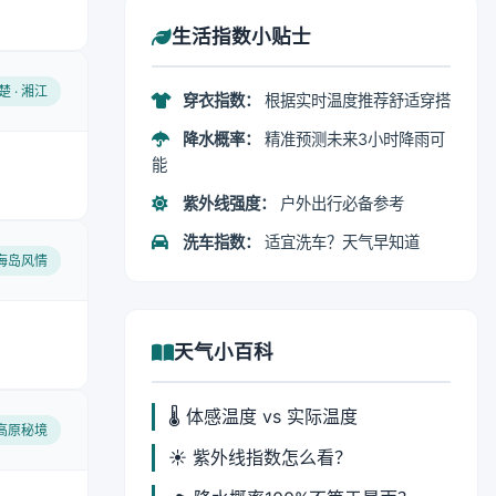
生活指数小贴士
楚 · 湘江
穿衣指数：
根据实时温度推荐舒适穿搭
降水概率：
精准预测未来3小时降雨可
能
紫外线强度：
户外出行必备参考
洗车指数：
适宜洗车？天气早知道
 海岛风情
天气小百科
🌡️ 体感温度 vs 实际温度
 高原秘境
☀️ 紫外线指数怎么看？