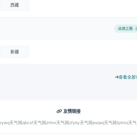
西藏
丝绸之路 ·
新疆
查看全部
友情链接
hywq天气网
qbcsf天气网
zrhnr天气网
zfyky天气网
psqwj天气网
tptmz天