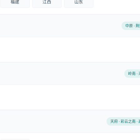
福建
江西
山东
中原 · 荆
岭南 ·
天府 · 彩云之南 ·