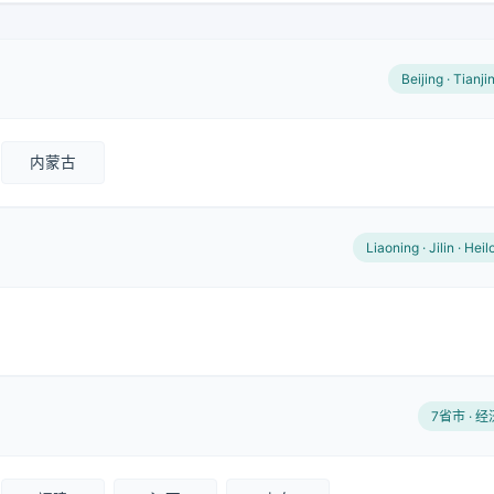
Beijing · Tianji
内蒙古
Liaoning · Jilin · Hei
7省市 · 