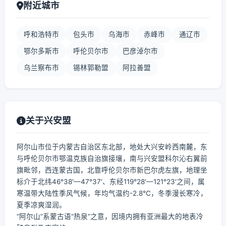
附近城市
呼和浩特市
包头市
乌海市
赤峰市
通辽市
鄂尔多斯市
呼伦贝尔市
巴彦淖尔市
乌兰察布市
锡林郭勒盟
阿拉善盟
关于兴安盟
阿尔山市位于内蒙古自治区东北部，地处大兴安岭西南麓，东
与呼伦贝尔市鄂温克族自治旗接壤，南与兴安盟科尔沁右翼前
旗毗邻，西连蒙古国，北靠呼伦贝尔市新巴尔虎左旗，地理坐
标介于北纬46°38′—47°37′、东经119°28′—121°23′之间，属
寒温带大陆性季风气候，年均气温约-2.8℃，冬季漫长寒冷，
夏季凉爽湿润。
“阿尔山”系蒙古语“热泉”之意，因境内拥有亚洲最大的地表冷