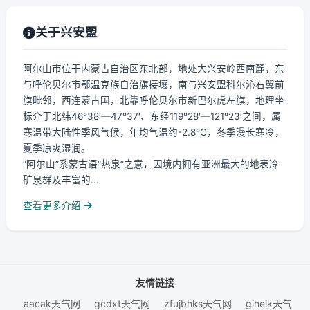
关于兴安盟
阿尔山市位于内蒙古自治区东北部，地处大兴安岭西南麓，东
与呼伦贝尔市鄂温克族自治旗接壤，南与兴安盟科尔沁右翼前
旗毗邻，西连蒙古国，北靠呼伦贝尔市新巴尔虎左旗，地理坐
标介于北纬46°38′—47°37′、东经119°28′—121°23′之间，属
寒温带大陆性季风气候，年均气温约-2.8℃，冬季漫长寒冷，
夏季凉爽湿润。
“阿尔山”系蒙古语“热泉”之意，因境内拥有亚洲最大的地表冷
矿泉群及丰富的...
查看更多介绍
友情链接
aacak天气网
gcdxt天气网
zfujbhks天气网
giheik天气