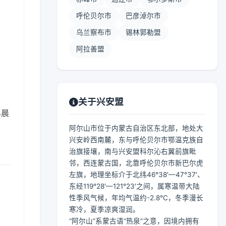
呼伦贝尔市
巴彦淖尔市
乌兰察布市
锡林郭勒盟
阿拉善盟
关于兴安盟
早晨
阿尔山市位于内蒙古自治区东北部，地处大
兴安岭西南麓，东与呼伦贝尔市鄂温克族自
治旗接壤，南与兴安盟科尔沁右翼前旗毗
邻，西连蒙古国，北靠呼伦贝尔市新巴尔虎
左旗，地理坐标介于北纬46°38′—47°37′、
东经119°28′—121°23′之间，属寒温带大陆
性季风气候，年均气温约-2.8℃，冬季漫长
寒冷，夏季凉爽湿润。
“阿尔山”系蒙古语“热泉”之意，因境内拥有