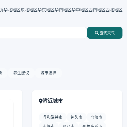
页
华北地区
东北地区
华东地区
华南地区
华中地区
西南地区
西北地区
查询天气
情
养生建议
城市选择
附近城市
呼和浩特市
包头市
乌海市
赤峰市
通辽市
鄂尔多斯市