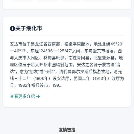
关于绥化市
安达市位于黑龙江省西南部，松嫩平原腹地，地处北纬45°20′
—46°13′、东经124°36′—125°47′之间，东与肇东市接壤，西
与大庆市大同区、林甸县毗邻，南连青冈县，北靠肇源县，地
理区位居于哈大齐都市圈辐射范围。安达之名源于蒙古语“谙
达”，意为“朋友”或“伙伴”，清代属郭尔罗斯后旗游牧地，清光
绪三十二年（1906年）设安达厅，民国二年（1913年）改厅为
县，1982年撤县设市，199...
查看更多介绍
友情链接