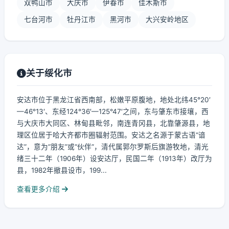
双鸭山市
大庆市
伊春市
佳木斯市
七台河市
牡丹江市
黑河市
大兴安岭地区
关于绥化市
安达市位于黑龙江省西南部，松嫩平原腹地，地处北纬45°20′
—46°13′、东经124°36′—125°47′之间，东与肇东市接壤，西
与大庆市大同区、林甸县毗邻，南连青冈县，北靠肇源县，地
理区位居于哈大齐都市圈辐射范围。安达之名源于蒙古语“谙
达”，意为“朋友”或“伙伴”，清代属郭尔罗斯后旗游牧地，清光
绪三十二年（1906年）设安达厅，民国二年（1913年）改厅为
县，1982年撤县设市，199...
查看更多介绍