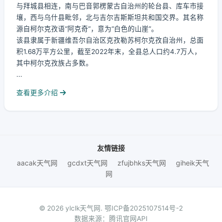
与拜城县相连，南与巴音郭楞蒙古自治州的轮台县、库车市接
壤，西与乌什县毗邻，北与吉尔吉斯斯坦共和国交界。其名称
源自柯尔克孜语“阿克奇”，意为“白色的山崖”。
该县隶属于新疆维吾尔自治区克孜勒苏柯尔克孜自治州，总面
积1.68万平方公里，截至2022年末，全县总人口约4.7万人，
其中柯尔克孜族占多数。
...
查看更多介绍
友情链接
aacak天气网
gcdxt天气网
zfujbhks天气网
giheik天气
网
© 2026 ylclk天气网.
鄂ICP备2025107514号-2
数据来源：腾讯官网API