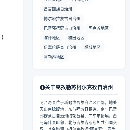
昌吉回族自治州
博尔塔拉蒙古自治州
巴音郭楞蒙古自治州
阿克苏地区
 】
喀什地区
和田地区
伊犁哈萨克自治州
塔城地区
阿勒泰地区
关于克孜勒苏柯尔克孜自治州
阿合奇县位于新疆维吾尔自治区西部，地处
天山南脉腹地，东与拜城县相连，南与巴音
郭楞蒙古自治州的轮台县、库车市接壤，西
与乌什县毗邻，北与吉尔吉斯斯坦共和国交
界。其名称源自柯尔克孜语“阿克奇”，意为