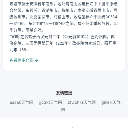
宣城市位于安徽省东南部，地处皖南山区与长江中下游平原结
合地带，东邻浙江省湖州市、杭州市，南接安徽省黄山市，西
连池州市，北靠芜湖市、马鞍山市。地理坐标介于北纬30°34′
—31°16′、东经118°15′—119°40′之间，属亚热带季风气候，四
季分明，雨量充沛。
“宣城”之名始于西汉元封二年（公元前109年）置丹阳郡，郡
治宛陵，三国吴黄武元年（222年）改宛陵为宣城县，隋开皇
九年（58...
查看更多介绍
友情链接
aacak天气网
gcdxt天气网
zfujbhks天气网
giheik天气
网