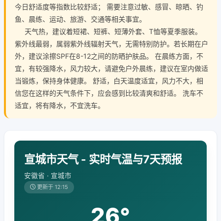
今日舒适度等指数比较舒适； 需要注意过敏、感冒、晾晒、钓
鱼、晨练、运动、旅游、交通等相关事宜。
天气热，建议着短裙、短裤、短薄外套、T恤等夏季服装。
紫外线最弱，属弱紫外线辐射天气，无需特别防护。若长期在户
外，建议涂擦SPF在8-12之间的防晒护肤品。 在晨练方面，不
宜，有较强降水，风力较大，请避免户外晨练，建议在室内做适
当锻炼，保持身体健康。 舒适，白天温度适宜，风力不大，相
信您在这样的天气条件下，应会感到比较清爽和舒适。 洗车不
适宜，将有降水，不宜洗车。
宣城市天气 - 实时气温与7天预报
安徽省 · 宣城市
更新于 12:15
26°