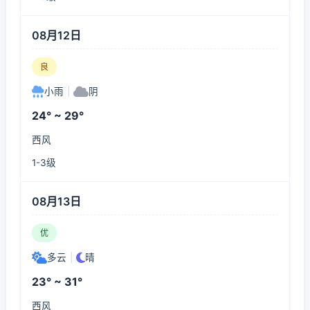
08月12日
良
小雨
|
阴
24° ~ 29°
西风
1-3级
08月13日
优
多云
|
晴
23° ~ 31°
西风