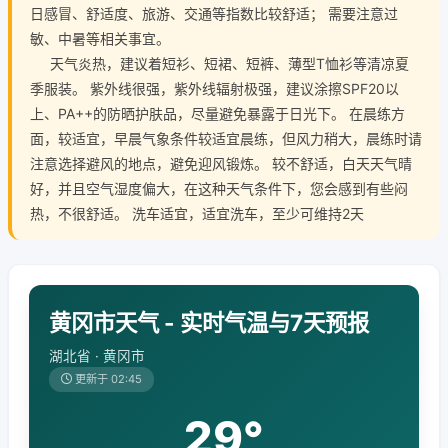
日感冒、舒适度、旅游、交通等指数比较舒适； 需要注意过
敏、中暑等相关事宜。
天气炎热，建议着短衫、短裙、短裤、薄型T恤衫等清凉夏
季服装。 紫外线很强，紫外线辐射极强，建议涂擦SPF20以
上、PA++的防晒护肤品，尽量避免暴露于日光下。 在晨练方
面，较适宜，早晨气象条件较适宜晨练，但风力稍大，晨练时请
注意选择避风的地点，避免迎风锻炼。 较不舒适，白天天气晴
好，并且空气湿度偏大，在这种天气条件下，您会感到有些闷
热，不很舒适。 洗车适宜，适宜洗车，至少可维持2天
黄冈市天气 - 实时气温与7天预报
湖北省 · 黄冈市
更新于 02:45
29°