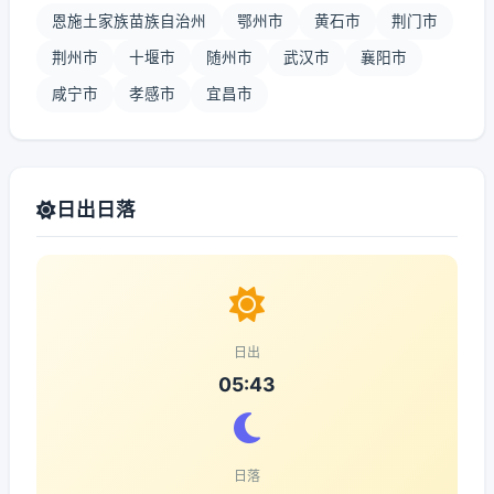
恩施土家族苗族自治州
鄂州市
黄石市
荆门市
荆州市
十堰市
随州市
武汉市
襄阳市
咸宁市
孝感市
宜昌市
日出日落
日出
05:43
日落