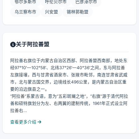
鄂尔多斯市
呼伦贝尔市
巴彦淖尔市
乌兰察布市
兴安盟
锡林郭勒盟
关于阿拉善盟
阿拉善右旗位于内蒙古自治区西部、阿拉善盟西南部，地处东
经97°10′—102°58′、北纬37°26′—40°36′之间，东与阿拉善
左旗接壤，西与甘肃省酒泉市、张掖市毗邻，南连甘肃省武威
市，北与蒙古国交界，边境线长496公里，是内蒙古自治区重
要的沿边旗县之一。
“阿拉善”系蒙古语，意为“五彩斑斓之地”，“右旗”源于清代阿拉
善和硕特旗划分为左、右两翼的建制传统，1961年正式设立阿
拉善右...
查看更多介绍