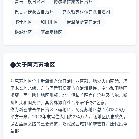
昌吉回族自治州
博尔塔拉蒙古自治州
巴音郭楞蒙古自治州
克孜勒苏柯尔克孜自治州
喀什地区
和田地区
伊犁哈萨克自治州
塔城地区
阿勒泰地区
关于阿克苏地区
阿克苏地区位于新疆维吾尔自治区西南部，地处天山南麓、塔
里木盆地北缘，东与巴音郭楞蒙古自治州相连，南与和田地区
接壤，西与喀什地区毗邻，北与伊犁哈萨克自治州及吉尔吉斯
斯坦共和国交界。其名称源自维吾尔语“白水”之意。
作为新疆维吾尔自治区下辖地区，阿克苏地区总面积13.25万
平方千米，2022年末常住人口约274万人。该地区历史悠久，
是古丝绸之路的重要通道，汉代属西域都护府管辖，唐代设龟
兹都...