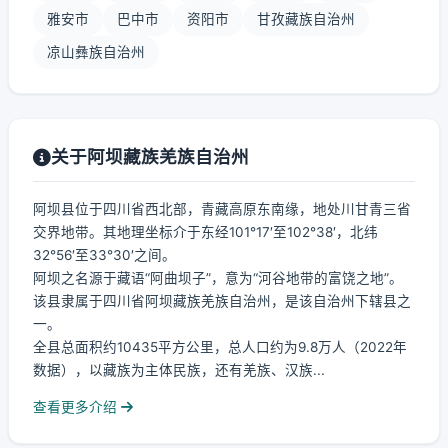
雅安市
巴中市
资阳市
甘孜藏族自治州
凉山彝族自治州
关于阿坝藏族羌族自治州
阿坝县位于四川省西北部，青藏高原东南缘，地处川甘青三省
交界地带。其地理坐标介于东经101°17′至102°38′，北纬
32°56′至33°30′之间。
阿坝之名源于藏语“阿曲坝子”，意为“河谷地带的富饶之地”。
该县隶属于四川省阿坝藏族羌族自治州，是该自治州下辖县之
一。
全县总面积约10435平方公里，总人口约为9.8万人（2022年
数据），以藏族为主体民族，还有羌族、汉族...
查看更多介绍