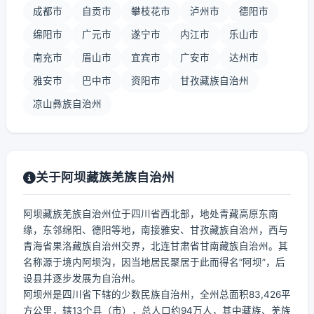
成都市
自贡市
攀枝花市
泸州市
德阳市
绵阳市
广元市
遂宁市
内江市
乐山市
南充市
眉山市
宜宾市
广安市
达州市
雅安市
巴中市
资阳市
甘孜藏族自治州
凉山彝族自治州
关于阿坝藏族羌族自治州
阿坝藏族羌族自治州位于四川省西北部，地处青藏高原东南
缘，东邻绵阳、德阳等地，南接雅安、甘孜藏族自治州，西与
青海省果洛藏族自治州交界，北连甘肃省甘南藏族自治州。其
名称源于境内阿坝沟，因当地居民聚居于此而得名“阿坝”，后
设县并逐步发展为自治州。
阿坝州是四川省下辖的少数民族自治州，全州总面积83,426平
方公里，辖13个县（市），总人口约94万人，其中藏族、羌族