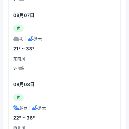
08月07日
优
阴
|
多云
21° ~ 33°
东南风
3-4级
08月08日
优
多云
|
多云
22° ~ 36°
西北风