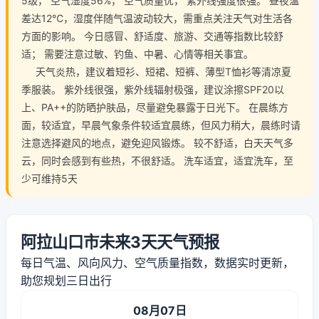
5级， 空气湿度56%， 空气质量优， 紫外线强度很强。 昼夜温
差达12℃，湿度伴随气温波动较大，需重点关注天气对生活各
方面的影响。 今日感冒、舒适度、旅游、交通等指数比较舒
适； 需要注意过敏、钓鱼、中暑、心情等相关事宜。
天气炎热，建议着短衫、短裙、短裤、薄型T恤衫等清凉夏
季服装。 紫外线很强，紫外线辐射极强，建议涂擦SPF20以
上、PA++的防晒护肤品，尽量避免暴露于日光下。 在晨练方
面，较适宜，早晨气象条件较适宜晨练，但风力稍大，晨练时请
注意选择避风的地点，避免迎风锻炼。 较不舒适，白天天气多
云，同时会感到有些热，不很舒适。 洗车适宜，适宜洗车，至
少可维持5天
阿拉山口市未来3天天气预报
每日气温、风向风力、空气质量指数，数据实时更新，
助您规划三日出行
08月07日