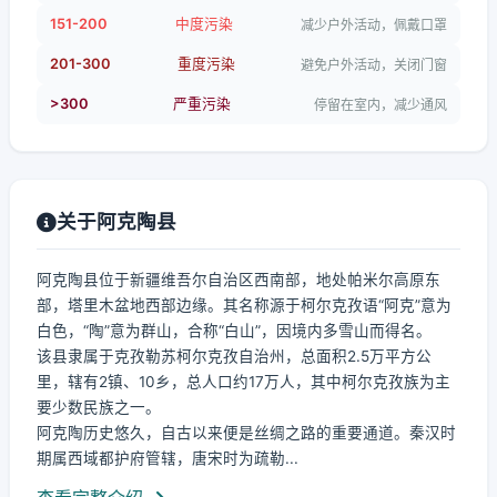
151-200
中度污染
减少户外活动，佩戴口罩
201-300
重度污染
避免户外活动，关闭门窗
>300
严重污染
停留在室内，减少通风
关于阿克陶县
阿克陶县位于新疆维吾尔自治区西南部，地处帕米尔高原东
部，塔里木盆地西部边缘。其名称源于柯尔克孜语“阿克”意为
白色，“陶”意为群山，合称“白山”，因境内多雪山而得名。
该县隶属于克孜勒苏柯尔克孜自治州，总面积2.5万平方公
里，辖有2镇、10乡，总人口约17万人，其中柯尔克孜族为主
要少数民族之一。
阿克陶历史悠久，自古以来便是丝绸之路的重要通道。秦汉时
期属西域都护府管辖，唐宋时为疏勒...