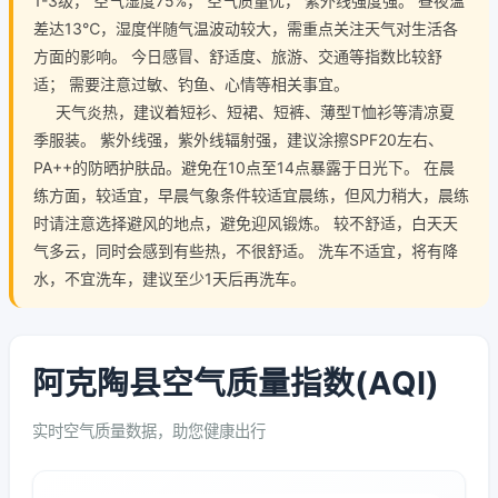
1-3级， 空气湿度75%， 空气质量优， 紫外线强度强。 昼夜温
差达13℃，湿度伴随气温波动较大，需重点关注天气对生活各
方面的影响。 今日感冒、舒适度、旅游、交通等指数比较舒
适； 需要注意过敏、钓鱼、心情等相关事宜。
天气炎热，建议着短衫、短裙、短裤、薄型T恤衫等清凉夏
季服装。 紫外线强，紫外线辐射强，建议涂擦SPF20左右、
PA++的防晒护肤品。避免在10点至14点暴露于日光下。 在晨
练方面，较适宜，早晨气象条件较适宜晨练，但风力稍大，晨练
时请注意选择避风的地点，避免迎风锻炼。 较不舒适，白天天
气多云，同时会感到有些热，不很舒适。 洗车不适宜，将有降
水，不宜洗车，建议至少1天后再洗车。
阿克陶县空气质量指数(AQI)
实时空气质量数据，助您健康出行