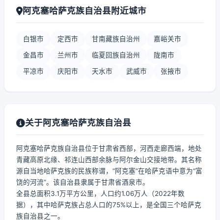
阿克塞哈萨克族自治县附近城市
白银市
定西市
甘南藏族自治州
嘉峪关市
金昌市
兰州市
临夏回族自治州
陇南市
平凉市
庆阳市
天水市
武威市
张掖市
关于阿克塞哈萨克族自治县
阿克塞哈萨克族自治县位于甘肃省西部，河西走廊西端，地处
青藏高原北缘、祁连山西部余脉与阿尔金山交接地带。其名称
源自当地哈萨克族的民族称谓，“阿克塞”在哈萨克语中意为“富
饶的河流”。该自治县隶属于甘肃省酒泉市。
全县总面积3.1万平方公里，人口约1.06万人（2022年数
据），其中哈萨克族占总人口的75%以上，是全国三个哈萨克
族自治县之一。