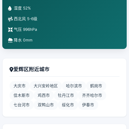
湿度 52%
西北风 5-6级
气压 996hPa
降水 0mm
爱辉区附近城市
大庆市
大兴安岭地区
哈尔滨市
鹤岗市
佳木斯市
鸡西市
牡丹江市
齐齐哈尔市
七台河市
双鸭山市
绥化市
伊春市