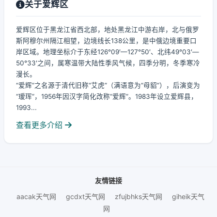
关于爱辉区
爱辉区位于黑龙江省西北部，地处黑龙江中游右岸，北与俄罗
斯阿穆尔州隔江相望，边境线长138公里，是中俄边境重要口
岸区域。地理坐标介于东经126°09′—127°50′、北纬49°03′—
50°33′之间，属寒温带大陆性季风气候，四季分明，冬季寒冷
漫长。
“爱辉”之名源于清代旧称“艾虎”（满语意为“母貂”），后演变为
“瑷珲”，1956年因汉字简化改称“爱辉”。1983年设立爱辉县，
1993...
查看更多介绍
友情链接
aacak天气网
gcdxt天气网
zfujbhks天气网
giheik天气
网