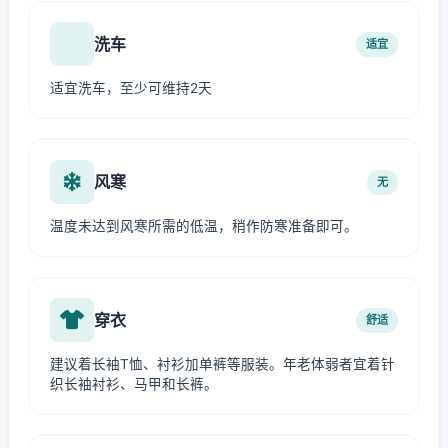
洗车
适宜
适宜洗车，至少可维持2天
风寒
无
温度未达到风寒所需的低温，稍作防寒准备即可。
穿衣
舒适
建议着长袖T恤、衬衫加单裤等服装。年老体弱者宜着针
织长袖衬衫、马甲和长裤。