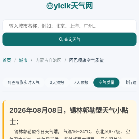
ylclk天气网
查询天气
首页
/
城市
/
内蒙古自治区
/
阿巴嘎旗空气质量
阿巴嘎旗实时天气
3天预报
7天预报
空气质量
出行建
2026年08月08日，锡林郭勒盟天气小贴
士：
锡林郭勒盟今日天气
晴
， 气温16~24℃， 东北风6-7级， 空