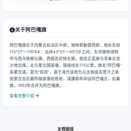
关于阿巴嘎旗
阿巴嘎旗位于内蒙古自治区中部，锡林郭勒盟西部，地处东经
113°27′—116°44′、北纬43°01′—45°29′之间，东邻锡林浩特
市与西乌珠穆沁旗，西接苏尼特左旗，南连正蓝旗与浑善达克
沙地北缘，北与蒙古国接壤，国境线长175公里。旗名“阿巴嘎”
系蒙古语，意为“叔叔”，源于清代该地为元太祖成吉思汗之弟
别里古台后裔所辖部落驻牧地，清康熙年间设阿巴嘎左、右翼
旗，1952年合并为阿巴嘎旗。
查看完整介绍
友情链接