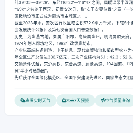
纬39°05′—39°28′、东经116°22′—116°47′之间，属暖温带
“安次”之名始于西汉，初置安次县，取“安于次要位置”之意（一
区撤地设市正式成为廊坊市主城区之一。
截至2023年末，安次区行政区域面积572.9平方千米，下辖5个
会发展统计公报》及第七次全国人口普查数据）。
历史上为幽燕古地，秦属广阳郡，隋唐属幽州，明清属顺天府，19
1974年划入廊坊地区，1983年改隶廊坊市。
产业以高端装备制造、电子信息、现代商贸物流和都市型农业为主
年全区生产总值达386.7亿元，三次产业结构为5.1∶42.3∶52.6
交通条件优越，京沪高铁、京台高速、廊沧高速、104国道、11
冀“半小时通勤圈”。
先后获评全国绿化模范区、全国平安建设先进区、国家生态文明建
查看实时天气
未来7天预报
空气质量查询