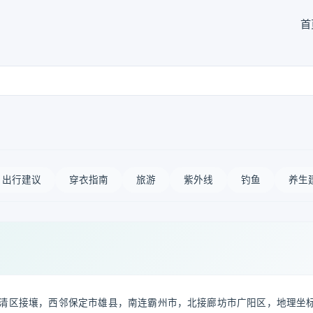
首
出行建议
穿衣指南
旅游
紫外线
钓鱼
养生
清区接壤，西邻保定市雄县，南连霸州市，北接廊坊市广阳区，地理坐