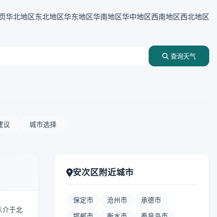
页
华北地区
东北地区
华东地区
华南地区
华中地区
西南地区
西北地区
查询天气
建议
城市选择
安次区附近城市
保定市
沧州市
承德市
标介于北
邯郸市
衡水市
秦皇岛市