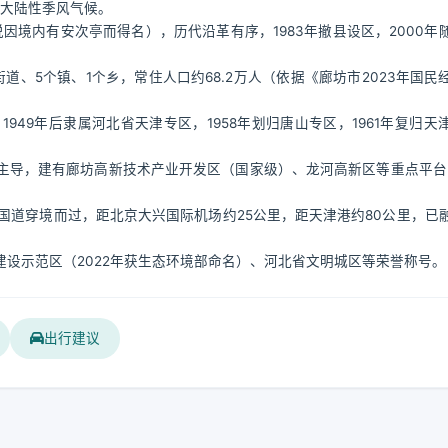
半湿润大陆性季风气候。
说因境内有安次亭而得名），历代沿革有序，1983年撤县设区，2000年
街道、5个镇、1个乡，常住人口约68.2万人（依据《廊坊市2023年国民
49年后隶属河北省天津专区，1958年划归唐山专区，1961年复归天
导，建有廊坊高新技术产业开发区（国家级）、龙河高新区等重点平台，
。
2国道穿境而过，距北京大兴国际机场约25公里，距天津港约80公里，已
设示范区（2022年获生态环境部命名）、河北省文明城区等荣誉称号。
出行建议