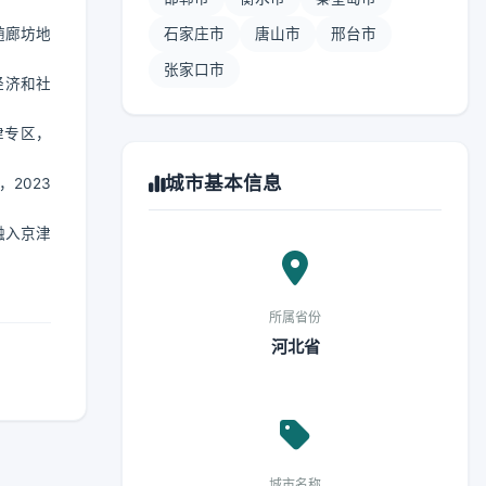
随廊坊地
石家庄市
唐山市
邢台市
张家口市
经济和社
津专区，
城市基本信息
2023
融入京津
所属省份
河北省
城市名称